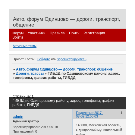
Авто, форум Одинцово — дороги, транспорт,
общение
Форум
Участники
Правила
Поиск
Регистрация
Войти
Активные темы
Привет, Гость!
Войдите
или
зарегистрируйтесь
.
»
Авто, форум Одинцово — дороги, транспорт, общение
»
Дороги, трассы
»
ГИБДД по Одинцовскому району, адрес,
телефоны, график работы, ГИБДД
Страница:
1
ГИБДД по Одинцовскому району, адрес, телефоны, график
работы, ГИБДД
Поделиться
2017-
1
admin
07-02 12:50:03
Администратор
143000, Московская область,
Зарегистрирован
: 2017-05-18
Одинцовcкий муниципальный
Приглашений:
0
район,