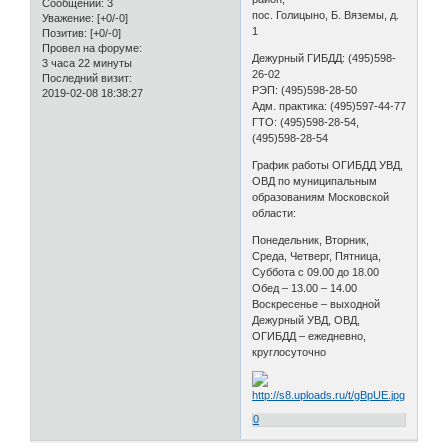
Сообщений:
3
пос. Голицыно, Б. Вяземы, д.
Уважение:
[+0/-0]
1
Позитив:
[+0/-0]
Провел на форуме:
Дежурный ГИБДД: (495)598-
3 часа 22 минуты
26-02
Последний визит:
РЭП: (495)598-28-50
2019-02-08 18:38:27
Адм. практика: (495)597-44-77
ГТО: (495)598-28-54,
(495)598-28-54
График работы ОГИБДД УВД,
ОВД по муниципальным
образованиям Московской
области:
Понедельник, Вторник,
Среда, Четверг, Пятница,
Суббота c 09.00 до 18.00
Обед – 13.00 – 14.00
Воскресенье – выходной
Дежурный УВД, ОВД,
ОГИБДД – ежедневно,
круглосуточно
0