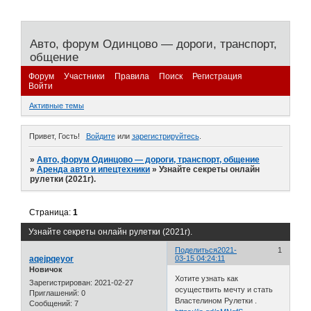
Авто, форум Одинцово — дороги, транспорт,
общение
Форум
Участники
Правила
Поиск
Регистрация
Войти
Активные темы
Привет, Гость!
Войдите
или
зарегистрируйтесь
.
»
Авто, форум Одинцово — дороги, транспорт, общение
»
Аренда авто и ипецтехники
»
Узнайте секреты онлайн
рулетки (2021г).
Страница:
1
Узнайте секреты онлайн рулетки (2021г).
Поделиться
2021-
1
aqejpqeyor
03-15 04:24:11
Новичок
Хотите узнать как
Зарегистрирован
: 2021-02-27
осуществить мечту и стать
Приглашений:
0
Властелином Рулетки .
Сообщений:
7