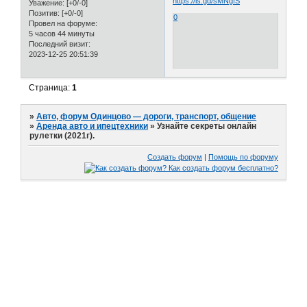
https://is.gd/sMNgfS
Уважение:
[+0/-0]
Позитив:
[+0/-0]
0
Провел на форуме:
5 часов 44 минуты
Последний визит:
2023-12-25 20:51:39
Страница:
1
»
Авто, форум Одинцово — дороги, транспорт, общение
»
Аренда авто и ипецтехники
»
Узнайте секреты онлайн
рулетки (2021г).
Создать форум
|
Помощь по форуму