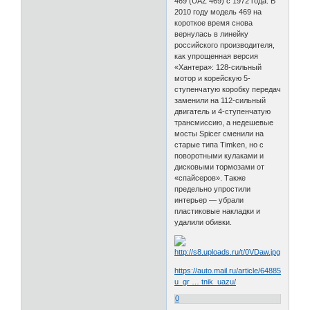
469 (UAZ 469) с 1972 года. В
2010 году модель 469 на
короткое время снова
вернулась в линейку
российского производителя,
как упрощенная версия
«Хантера»: 128-сильный
мотор и корейскую 5-
ступенчатую коробку передач
заменили на 112-сильный
двигатель и 4-ступенчатую
трансмиссию, а недешевые
мосты Spicer сменили на
старые типа Timken, но с
поворотными кулаками и
дисковыми тормозами от
«спайсеров». Также
предельно упростили
интерьер — убрали
пластиковые накладки и
удалили обивки.
https://auto.mail.ru/article/64885-
u_gr … tnik_uazu/
0