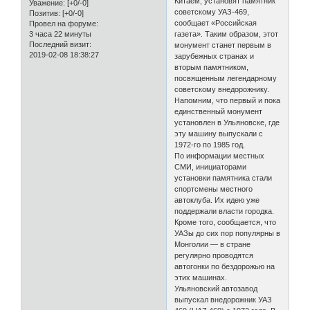
Китаем, установят памятник
Уважение:
[+0/-0]
советскому УАЗ-469,
Позитив:
[+0/-0]
сообщает «Российская
Провел на форуме:
3 часа 22 минуты
газета». Таким образом, этот
Последний визит:
монумент станет первым в
2019-02-08 18:38:27
зарубежных странах и
вторым памятником,
посвященным легендарному
советскому внедорожнику.
Напомним, что первый и пока
единственный монумент
установлен в Ульяновске, где
эту машину выпускали с
1972-го по 1985 год.
По информации местных
СМИ, инициаторами
установки памятника стали
спортсмены местного
автоклуба. Их идею уже
поддержали власти городка.
Кроме того, сообщается, что
УАЗы до сих пор популярны в
Монголии — в стране
регулярно проводятся
автогонки по бездорожью на
этих машинах.
Ульяновский автозавод
выпускал внедорожник УАЗ