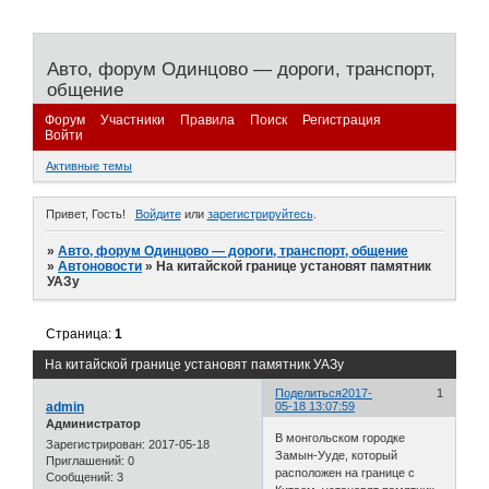
Авто, форум Одинцово — дороги, транспорт,
общение
Форум
Участники
Правила
Поиск
Регистрация
Войти
Активные темы
Привет, Гость!
Войдите
или
зарегистрируйтесь
.
»
Авто, форум Одинцово — дороги, транспорт, общение
»
Автоновости
»
На китайской границе установят памятник
УАЗу
Страница:
1
На китайской границе установят памятник УАЗу
Поделиться
2017-
1
admin
05-18 13:07:59
Администратор
В монгольском городке
Зарегистрирован
: 2017-05-18
Замын-Ууде, который
Приглашений:
0
расположен на границе с
Сообщений:
3